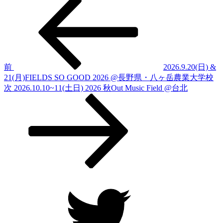
投
の
稿
投
稿
ナ
ビ
ゲ
前
2026.9.20(日) &
21(月)FIELDS SO GOOD 2026 @長野県・八ヶ岳農業大学校
ー
次
次
2026.10.10~11(土日) 2026 秋Out Music Field @台北
シ
の
投
ョ
稿
ン
Twitter