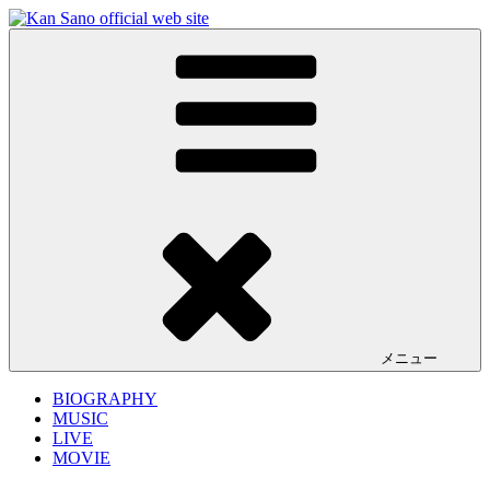
コ
ン
Kan Sano official web site
キーボーディスト／プロデューサー Kan Sano (佐野 観)の公式
テ
サイト。ライブ情報、リリース情報、プロデュースワークや
ン
楽曲の試聴など。
ツ
へ
ス
キ
ッ
プ
メニュー
BIOGRAPHY
MUSIC
LIVE
MOVIE