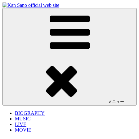
コ
ン
Kan Sano official web site
キーボーディスト／プロデューサー Kan Sano (佐野 観)の公式
テ
サイト。ライブ情報、リリース情報、プロデュースワークや
ン
楽曲の試聴など。
ツ
へ
ス
キ
ッ
プ
メニュー
BIOGRAPHY
MUSIC
LIVE
MOVIE